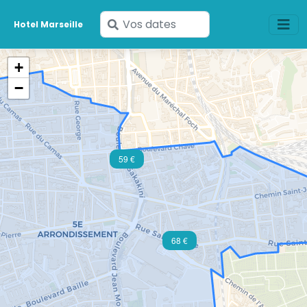
Saisissez
Hotel Marseille
vos
dates
+
−
59 €
68 €