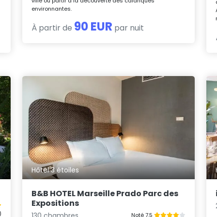
ville ou partir à la découverte des calanques
u
environnantes.
90 EUR
À partir de
par nuit
Hôtel 3 étoiles
B&B HOTEL Marseille Prado Parc des
Expositions
)
130 chambres
Noté 7.5