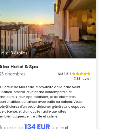
Hôtel 3 étoiles
Alex Hotel & Spa
25 chambres
Noté 8.4
(1331 avis)
Au cœur de Marseille, à proximité de la gare Saint-
Charles, profitez d’un cadre contemporain et
chaleureux, d’un spa apaisant, et de chambres
confortables, certaines avec patio ou balcon. Vous
bénéficierez d’un petit-déjeuner généreux, d’espaces
de détente, et d’un accès facile aux sites
emblématiques, entre ville et calme.
134 EUR
À partir de
par nuit