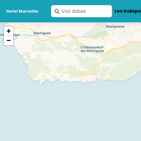
Saisissez
Les indisp
Hotel Marseille
vos
dates
+
−