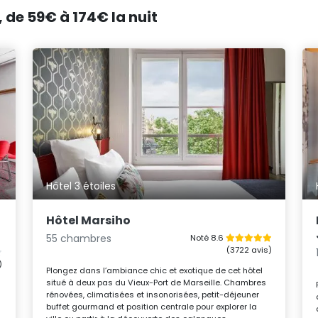
, de 59€ à 174€ la nuit
Hôtel 3 étoiles
Hôtel Marsiho
55 chambres
Noté 8.6
(3722 avis)
)
Plongez dans l’ambiance chic et exotique de cet hôtel
situé à deux pas du Vieux-Port de Marseille. Chambres
rénovées, climatisées et insonorisées, petit-déjeuner
buffet gourmand et position centrale pour explorer la