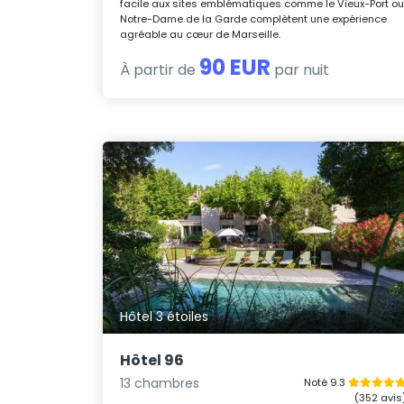
facile aux sites emblématiques comme le Vieux-Port o
Notre-Dame de la Garde complètent une expérience
agréable au cœur de Marseille.
90 EUR
À partir de
par nuit
Hôtel 3 étoiles
Hôtel 96
13 chambres
Noté 9.3
(352 avis