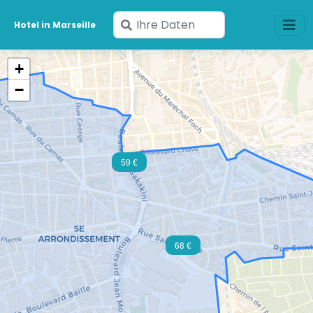
Geben
Hotel in Marseille
Sie
Ihre
+
Daten
−
ein
59 €
68 €