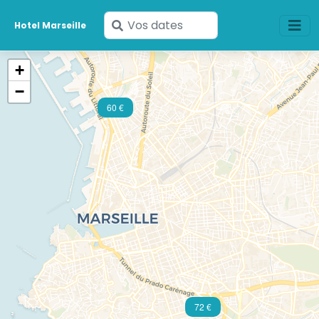
Saisissez
Hotel Marseille
vos
dates
+
−
60 €
72 €