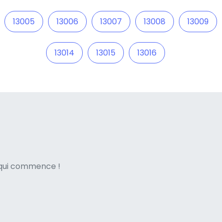
13005
13006
13007
13008
13009
13014
13015
13016
ne italian
e qui commence !