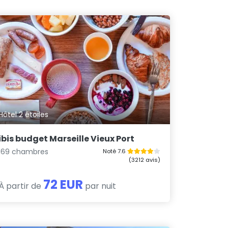
Hôtel 2 étoiles
ibis budget Marseille Vieux Port
169 chambres
Noté 7.6
(3212 avis)
72 EUR
À partir de
par nuit