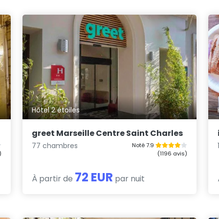
Hôtel 2 étoiles
greet Marseille Centre Saint Charles
77 chambres
Noté 7.9
)
(1196 avis)
72 EUR
À partir de
par nuit