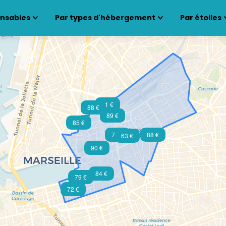
ensables
Par types d'hébergement
Par étoiles
81 €
88 €
89 €
85 €
72 €
88 €
63 €
90 €
84 €
79 €
72 €