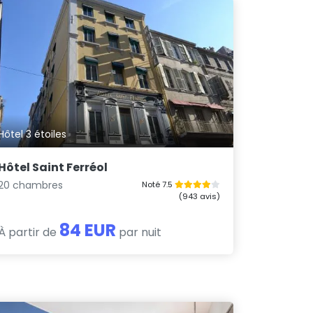
Hôtel 3 étoiles
Hôtel Saint Ferréol
20 chambres
Noté 7.5
(943 avis)
84 EUR
À partir de
par nuit