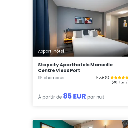
Appart-hôtel
Staycity Aparthotels Marseille
Centre Vieux Port
115 chambres
Noté 8.5
(4811 avis
85 EUR
À partir de
par nuit