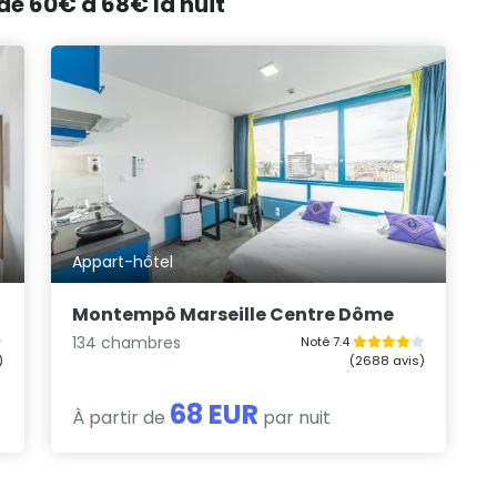
 de 60€ à 68€ la nuit
Appart-hôtel
Montempô Marseille Centre Dôme
134 chambres
Noté 7.4
)
(2688 avis)
68 EUR
À partir de
par nuit