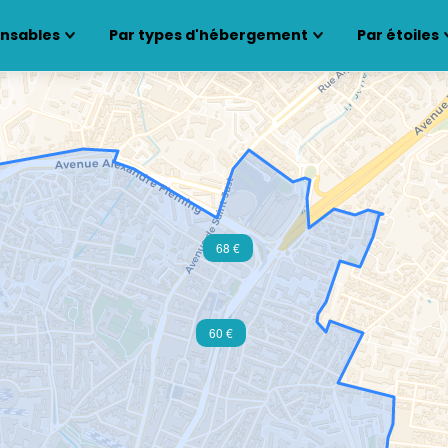
ensables
Par types d'hébergement
Par étoiles
68 €
60 €