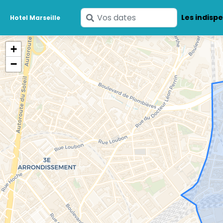
Saisissez
Les indisp
Hotel Marseille
vos
dates
+
−