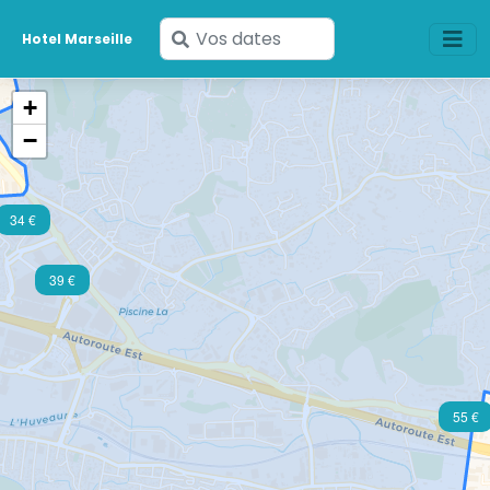
Saisissez
Hotel Marseille
vos
dates
+
−
34 €
39 €
55 €