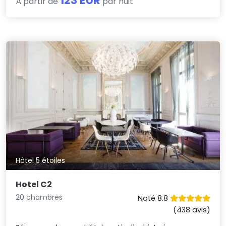
123 EUR
À partir de
par nuit
Hôtel 5 étoiles
Hotel C2
20 chambres
Noté 8.8
(438 avis)