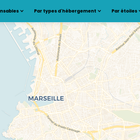
ensables
Par types d'hébergement
Par étoiles