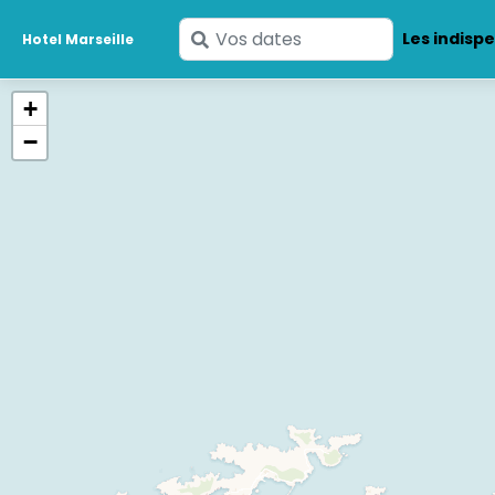
Saisissez
Les indisp
Hotel Marseille
vos
dates
+
−