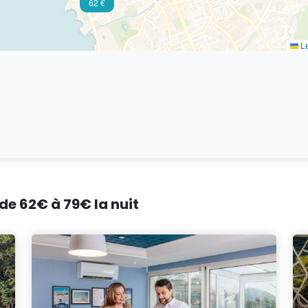
62 €
Le
 de 62€ à 79€ la nuit