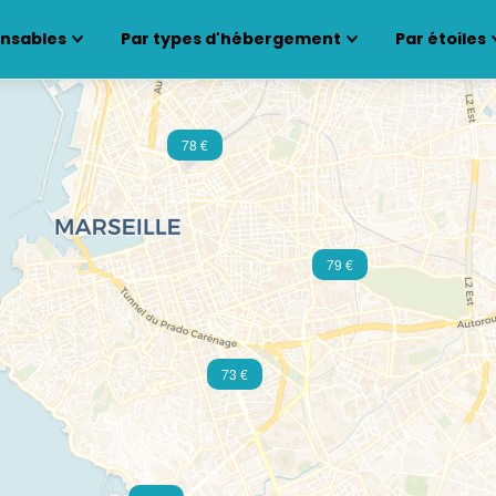
ensables
Par types d'hébergement
Par étoiles
78 €
79 €
73 €