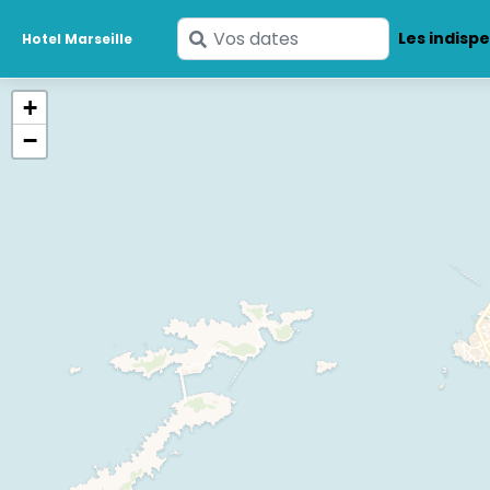
Saisissez
Les indisp
Hotel Marseille
vos
dates
+
−