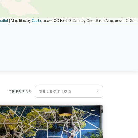
aflet
|
Map tiles by
Carto
, under CC BY 3.0. Data by OpenStreetMap, under ODbL.
SÉLECTION
TRIER PAR