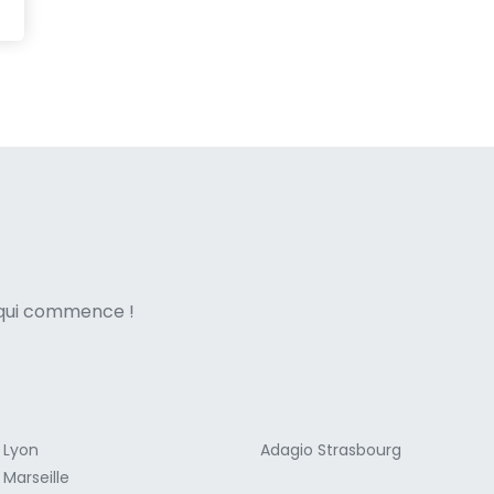
ne italian
e qui commence !
 Lyon
Adagio Strasbourg
Marseille