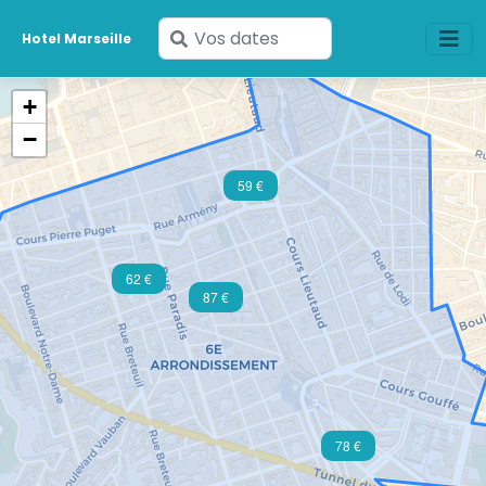
Saisissez
Hotel Marseille
vos
dates
+
−
59 €
62 €
87 €
78 €