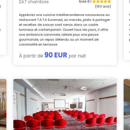
247 chambres
Noté 8.1
)
(1511 avis)
Appréciez une cuisine méditerranéenne savoureuse au
restaurant T.A.T.A Euromed, où mezzés, plats à partager
k
et recettes de saison sont servis dans un cadre
à
lumineux et contemporain. Ouvert tous les jours, il offre
une ambiance conviviale, idéale pour une pause
gourmande, un repas détendu ou un moment de
convivialité en terrasse.
90 EUR
À partir de
par nuit