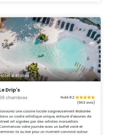
Hôtel 4 étoiles
Le Drip's
69 chambres
Noté 8.2
(953 avis)
Savourez une cuisine locale soigneusement élaborée
dans un cadre artistique unique, entouré d’œuvres de
street art signées par des artistes marseillais.
Commencez votre journée avec un buffet varié et
terminez-la au bar pour un moment convivial autour