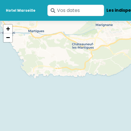
Saisissez
Les indisp
Hotel Marseille
vos
dates
+
−