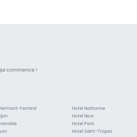
ne italian
e qui commence !
Clermont-Ferrand
Hotel Narbonne
ijon
Hotel Nice
Grenoble
Hotel Paris
Lyon
Hotel Saint-Tropez