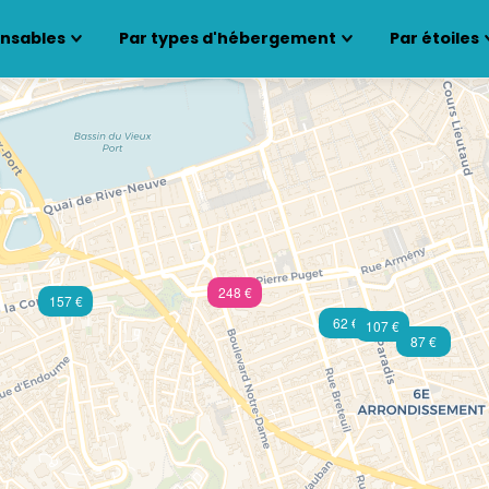
ensables
Par types d'hébergement
Par étoiles
248 €
157 €
62 €
107 €
87 €