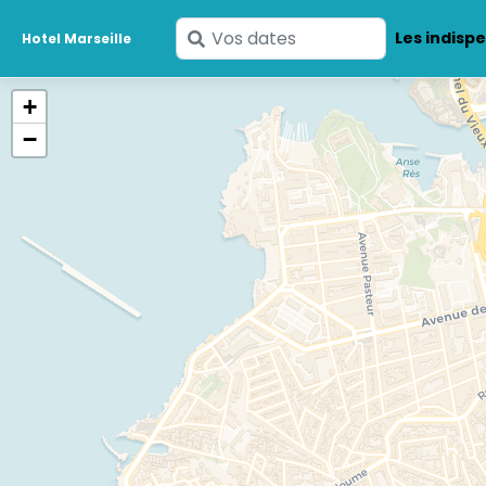
Saisissez
Les indisp
Hotel Marseille
vos
dates
+
−