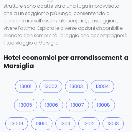
strutture sono adatte sia a una fuga improvvisata
che a un soggiorno più lungo, consentendo di
concentrarsi sull'essenziale: scoprire, passeggiare,
vivere l'attimo. Esplora le diverse opzioni disponibili e
prenota con semplicità l'alloggio che accompagnerà
il tuo viaggio a Marsiglia.
Hotel economici per arrondissement a
Marsiglia
13001
13002
13003
13004
13005
13006
13007
13008
13009
13010
13011
13012
13013