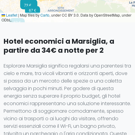
58 €
72 €
64 €
75 €
73 €
67 €
Leaflet
|
Map tiles by
Carto
, under CC BY 3.0. Data by OpenStreetMap, under
ODbL.
62 €
Hotel economici a Marsiglia, a
partire da 34€ a notte per 2
Esplorare Marsiglia significa regalarsi una parentesi tra
cielo e mare, tra vicoli vibranti e orizzonti aperti, dove
si passa da un mercato delle spezie a una caletta
selvaggia in pochi minuti. Per godere di questa
energia senza superare il proprio budget, gli hotel
economici rappresentano una soluzione interessante.
Permettono di soggiornare comodamente, spesso
vicino ai trasporti o ai luoghi da visitare, offrendo
servizi essenziali come il Wi-Fi, un bagno privato,
talvolta un parcheggio o l'aria condizionata. Queste