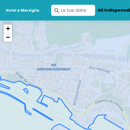
Inserisci
Gli indispensab
Hotel a Marsiglia
le
tue
+
date
−