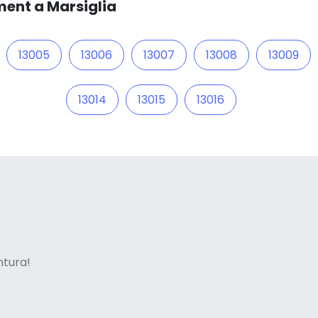
ment a Marsiglia
13005
13006
13007
13008
13009
13014
13015
13016
ne italian
entura!