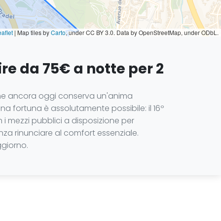
aflet
|
Map tiles by
Carto
, under CC BY 3.0. Data by OpenStreetMap, under ODbL.
re da 75€ a notte per 2
 e che ancora oggi conserva un'anima
una fortuna è assolutamente possibile: il 16º
 i mezzi pubblici a disposizione per
nza rinunciare al comfort essenziale.
ggiorno.