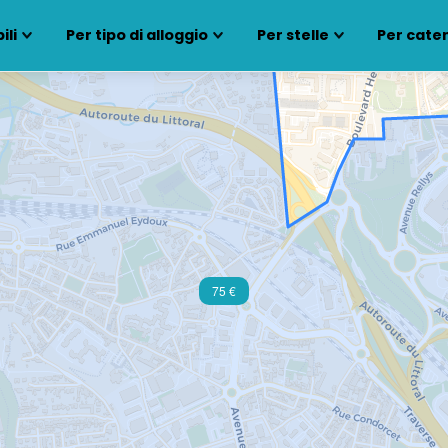
ili
Per tipo di alloggio
Per stelle
Per cate
75 €