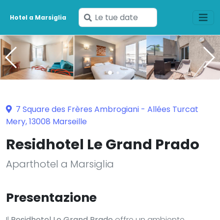
Inserisci
Hotel a Marsiglia
le
tue
date
7 Square des Frères Ambrogiani - Allées Turcat
Mery, 13008 Marseille
Residhotel Le Grand Prado
Aparthotel a Marsiglia
Presentazione
Il
Residhotel Le Grand Prado
offre un ambiente