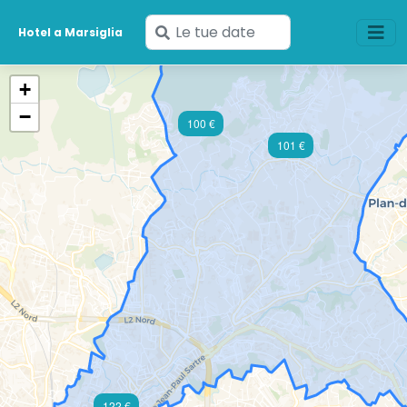
Inserisci
Hotel a Marsiglia
le
tue
+
date
−
100 €
101 €
122 €