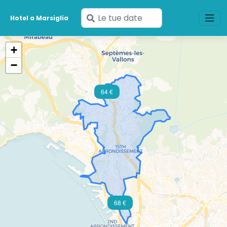
Inserisci
Hotel a Marsiglia
le
tue
+
date
−
64 €
68 €