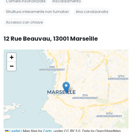
Camere insonorizzate
Riscaldamento
Struttura interamente non fumatori
Aria condizionata
Accesso con chiave
12 Rue Beauvau, 13001 Marseille
+
−
Leaflet
|
Map tiles by
Carto
, under CC BY 3.0. Data by OpenStreetMap,