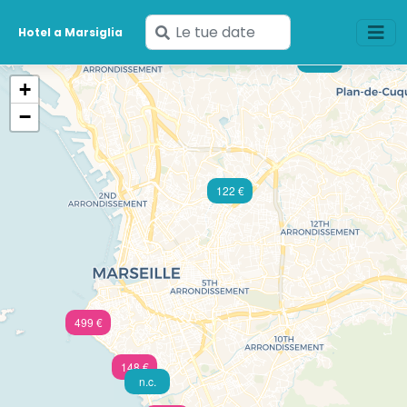
Inserisci
Hotel a Marsiglia
le
187 €
tue
+
date
−
122 €
499 €
148 €
n.c.