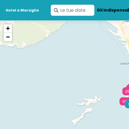
Inserisci
Gli indispensab
Hotel a Marsiglia
le
tue
+
date
−
25
499