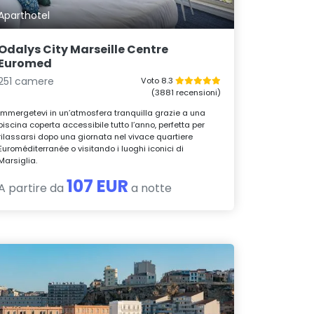
Aparthotel
Odalys City Marseille Centre
Euromed
251 camere
Voto 8.3
(3881 recensioni)
Immergetevi in un’atmosfera tranquilla grazie a una
piscina coperta accessibile tutto l’anno, perfetta per
rilassarsi dopo una giornata nel vivace quartiere
Euroméditerranée o visitando i luoghi iconici di
Marsiglia.
107 EUR
A partire da
a notte