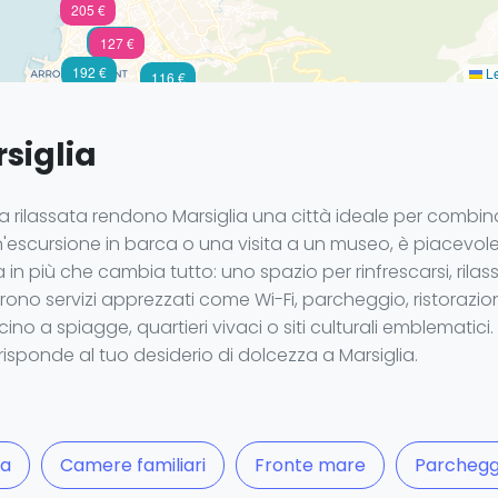
205 €
80 €
127 €
192 €
Le
116 €
siglia
era rilassata rendono Marsiglia una città ideale per comb
 un'escursione in barca o una visita a un museo, è piace
 in più che cambia tutto: uno spazio per rinfrescarsi, rila
offrono servizi apprezzati come Wi-Fi, parcheggio, ristoraz
no a spiagge, quartieri vivaci o siti culturali emblematici. Pr
risponde al tuo desiderio di dolcezza a Marsiglia.
ca
Camere familiari
Fronte mare
Parchegg