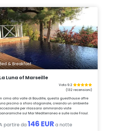
Bed & Breakfast
La Luna of Marseille
Voto 9.2
(132 recensioni)
In cima alla valle di Baudille, questa guesthouse offre
una piscina a sfioro stagionale, creando un ambiente
eccezionale per rilassarsi ammirando viste
panoramiche sul Mar Mediterraneo e sulle isole Frioul.
146 EUR
A partire da
a notte