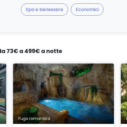
Spa e benessere
Economici
 da 73€ a 499€ a notte
Fuga romantica