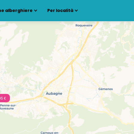
ne alberghiere
Per località
95 €