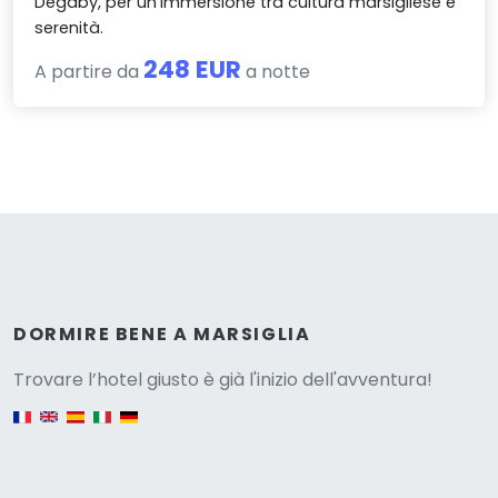
Degaby, per un’immersione tra cultura marsigliese e
serenità.
248 EUR
A partire da
a notte
Versione
DORMIRE BENE A MARSIGLIA
Trovare l’hotel giusto è già l'inizio dell'avventura!
English version