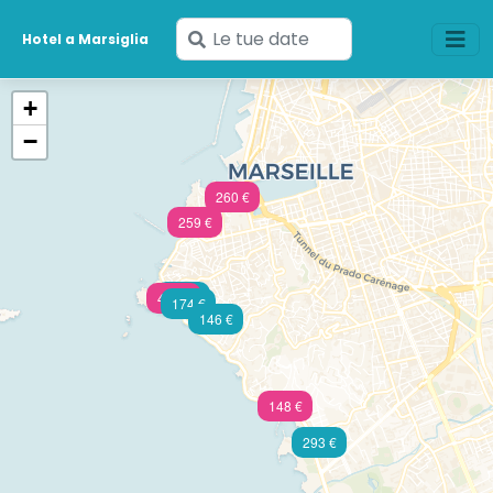
Inserisci
Hotel a Marsiglia
le
tue
+
date
−
260 €
259 €
174 €
499 €
174 €
146 €
148 €
293 €