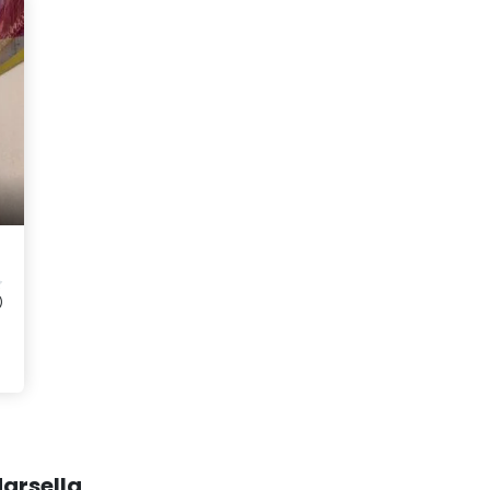
)
Marsella