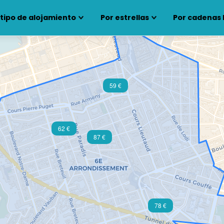
 tipo de alojamiento
Por estrellas
Por cadenas 
59 €
62 €
87 €
78 €