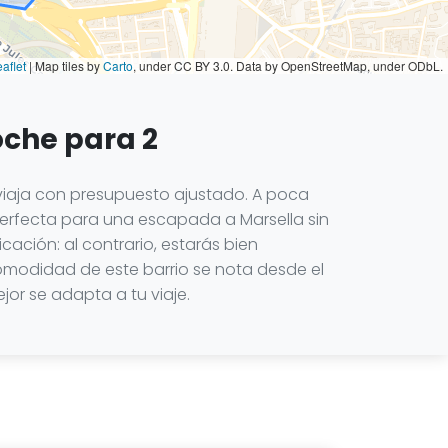
aflet
|
Map tiles by
Carto
, under CC BY 3.0. Data by OpenStreetMap, under ODbL.
oche para 2
viaja con presupuesto ajustado. A poca
 perfecta para una escapada a Marsella sin
ación: al contrario, estarás bien
 comodidad de este barrio se nota desde el
jor se adapta a tu viaje.