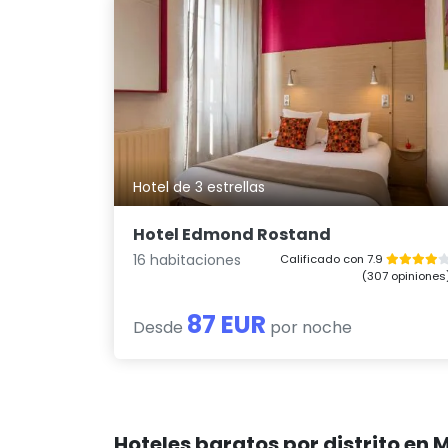
Hotel de 3 estrellas
Hotel Edmond Rostand
16 habitaciones
Calificado con 7.9
(307 opiniones
87 EUR
Desde
por noche
Hoteles baratos por distrito en 