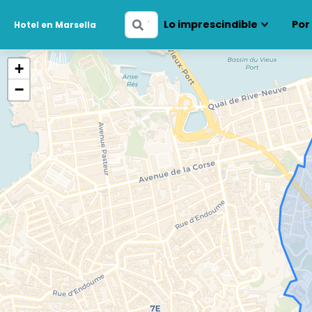
Ingresa
Lo imprescindible
Por
Hotel en Marsella
tus
fechas
+
−