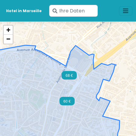
Geben
Hotel in Marseille
Sie
Ihre
+
Daten
−
ein
68 €
60 €