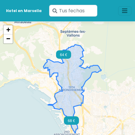
Ingresa
Hotel en Marsella
tus
fechas
+
−
64 €
68 €