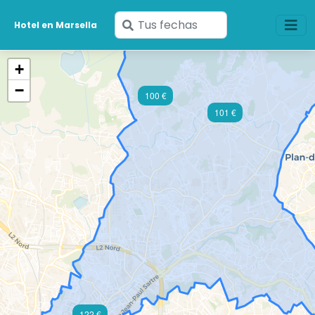
Ingresa
Hotel en Marsella
tus
fechas
+
−
100 €
101 €
122 €