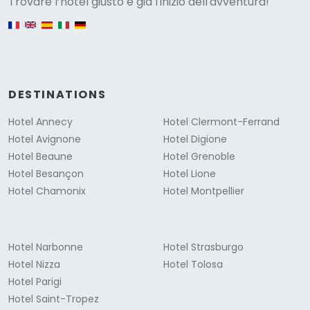
Versione
Trovare l’hotel giusto è già l'inizio dell'avventura!
English version
DESTINATIONS
Hotel Annecy
Hotel Clermont-Ferrand
Hotel Avignone
Hotel Digione
Hotel Beaune
Hotel Grenoble
Hotel Besançon
Hotel Lione
Hotel Chamonix
Hotel Montpellier
Hotel Narbonne
Hotel Strasburgo
Hotel Nizza
Hotel Tolosa
Hotel Parigi
Hotel Saint-Tropez