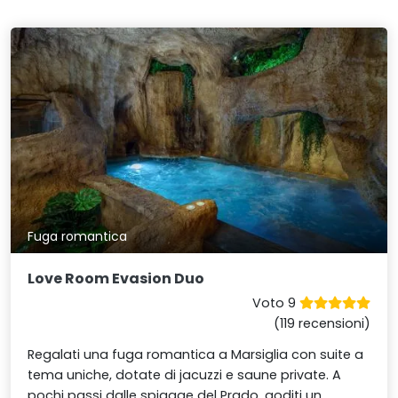
Fuga romantica
Love Room Evasion Duo
Voto 9
(119 recensioni)
Regalati una fuga romantica a Marsiglia con suite a
tema uniche, dotate di jacuzzi e saune private. A
pochi passi dalle spiagge del Prado, goditi un