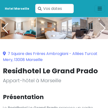
Saisissez
Hotel Marseille
vos
dates
7 Square des Frères Ambrogiani - Allées Turcat
Mery, 13008 Marseille
Residhotel Le Grand Prado
Appart-hôtel à Marseille
Présentation
Le
Residhotel Le Grand Prado
propose un cadre