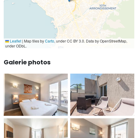
Leaflet
|
Map tiles by
Carto
, under CC BY 3.0. Data by OpenStreetMap,
under ODbL.
Galerie photos