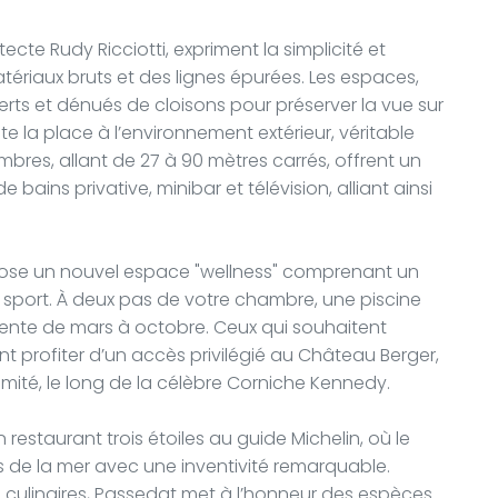
ecte Rudy Ricciotti, expriment la simplicité et
ériaux bruts et des lignes épurées. Les espaces,
rts et dénués de cloisons pour préserver la vue sur
oute la place à l’environnement extérieur, véritable
bres, allant de 27 à 90 mètres carrés, offrent un
bains privative, minibar et télévision, alliant ainsi
ropose un nouvel espace "wellness" comprenant un
sport. À deux pas de votre chambre, une piscine
tente de mars à octobre. Ceux qui souhaitent
t profiter d’un accès privilégié au Château Berger,
imité, le long de la célèbre Corniche Kennedy.
n restaurant trois étoiles au guide Michelin, où le
s de la mer avec une inventivité remarquable.
ns culinaires, Passedat met à l’honneur des espèces