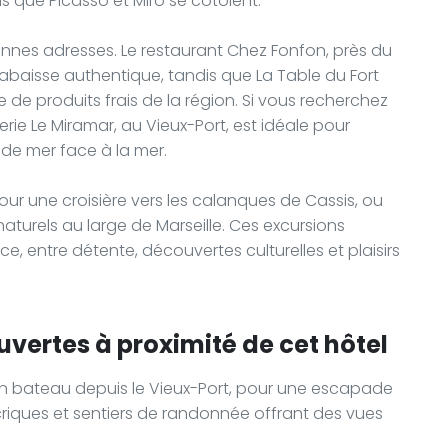
s que Picasso et Miró se côtoient.
nnes adresses. Le restaurant Chez Fonfon, près du
labaisse authentique, tandis que La Table du Fort
e de produits frais de la région. Si vous recherchez
ie Le Miramar, au Vieux-Port, est idéale pour
 de mer face à la mer.
r une croisière vers les calanques de Cassis, ou
x naturels au large de Marseille. Ces excursions
ce, entre détente, découvertes culturelles et plaisirs
uvertes à proximité de cet hôtel
s en bateau depuis le Vieux-Port, pour une escapade
riques et sentiers de randonnée offrant des vues