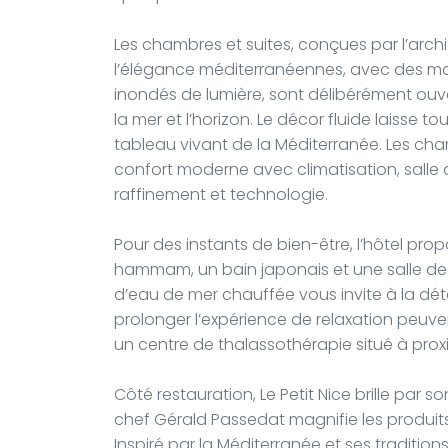
Les chambres et suites, conçues par l’archit
l’élégance méditerranéennes, avec des mat
inondés de lumière, sont délibérément ouve
la mer et l’horizon. Le décor fluide laisse t
tableau vivant de la Méditerranée. Les cham
confort moderne avec climatisation, salle de 
raffinement et technologie.
Pour des instants de bien-être, l’hôtel p
hammam, un bain japonais et une salle de 
d’eau de mer chauffée vous invite à la dé
prolonger l’expérience de relaxation peuven
un centre de thalassothérapie situé à prox
Côté restauration, Le Petit Nice brille par so
chef Gérald Passedat magnifie les produit
Inspiré par la Méditerranée et ses traditio