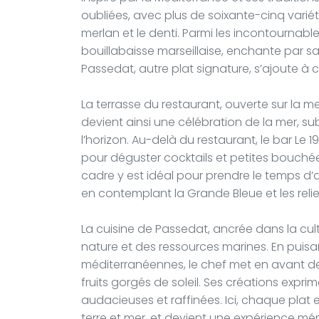
oubliées, avec plus de soixante-cinq variét
merlan et le denti. Parmi les incontournables
bouillabaisse marseillaise, enchante par sa
Passedat, autre plat signature, s’ajoute à 
La terrasse du restaurant, ouverte sur la me
devient ainsi une célébration de la mer, s
l’horizon. Au-delà du restaurant, le bar Le 19
pour déguster cocktails et petites bouché
cadre y est idéal pour prendre le temps d
en contemplant la Grande Bleue et les relie
La cuisine de Passedat, ancrée dans la cult
nature et des ressources marines. En puisan
méditerranéennes, le chef met en avant de
fruits gorgés de soleil. Ses créations expri
audacieuses et raffinées. Ici, chaque plat
terre et mer, et devient une expérience mé