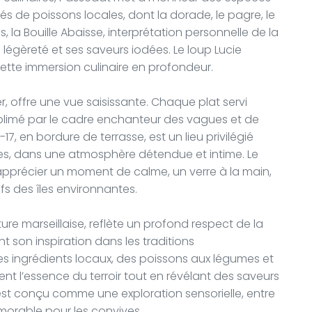
és de poissons locales, dont la dorade, le pagre, le
, la Bouille Abaisse, interprétation personnelle de la
 légèreté et ses saveurs iodées. Le loup Lucie
cette immersion culinaire en profondeur.
r, offre une vue saisissante. Chaque plat servi
ublimé par le cadre enchanteur des vagues et de
-17, en bordure de terrasse, est un lieu privilégié
es, dans une atmosphère détendue et intime. Le
’apprécier un moment de calme, un verre à la main,
fs des îles environnantes.
ure marseillaise, reflète un profond respect de la
t son inspiration dans les traditions
s ingrédients locaux, des poissons aux légumes et
ment l’essence du terroir tout en révélant des saveurs
 est conçu comme une exploration sensorielle, entre
morable pour les convives.