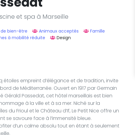
Passedat
scine et spa à Marseille
 de bien-être
Animaux acceptés
Famille
es à mobilité réduite
Design
q étoiles empreint d’élégance et de tradition, invite
bord de Méditerranée. Ouvert en 1917 par Germain
é Gérald Passedat, cet hôtel marseillais est bien
e hommage à la ville et à sa mer. Niché sur la
s du Frioul et le Château d’If, Le Petit Nice offre un
ant se savoure face à l’immensité bleue.
fiter d’un calme absolu tout en étant à seulement
ille.