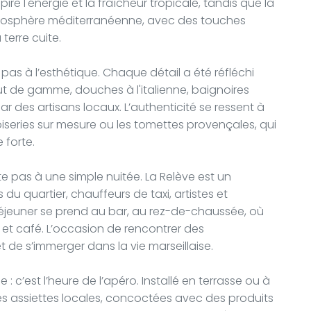
re l'énergie et la fraîcheur tropicale, tandis que la
osphère méditerranéenne, avec des touches
terre cuite.
 pas à l’esthétique. Chaque détail a été réfléchi
 haut de gamme, douches à l'italienne, baignoires
r des artisans locaux. L’authenticité se ressent à
oiseries sur mesure ou les tomettes provençales, qui
 forte.
te pas à une simple nuitée. La Relève est un
 du quartier, chauffeurs de taxi, artistes et
déjeuner se prend au bar, au rez-de-chaussée, où
es et café. L’occasion de rencontrer des
de s’immerger dans la vie marseillaise.
: c’est l’heure de l’apéro. Installé en terrasse ou à
à des assiettes locales, concoctées avec des produits