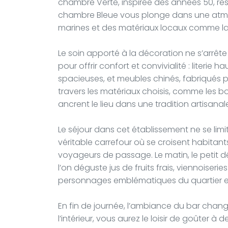
chambre Verte, inspirée des années 50, respi
chambre Bleue vous plonge dans une atm
marines et des matériaux locaux comme la 
Le soin apporté à la décoration ne s’arrête
pour offrir confort et convivialité : literie
spacieuses, et meubles chinés, fabriqués pa
travers les matériaux choisis, comme les b
ancrent le lieu dans une tradition artisanale
Le séjour dans cet établissement ne se limi
véritable carrefour où se croisent habitants
voyageurs de passage. Le matin, le petit 
l’on déguste jus de fruits frais, viennoiseri
personnages emblématiques du quartier et 
En fin de journée, l’ambiance du bar change 
l’intérieur, vous aurez le loisir de goûter 