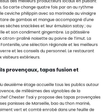
 issus des meilleurs producteurs locaux en puisant
es. Sa carte change quatre fois par an au rythme
 le ceviche philippin avec sa marinade au vinaigre
le tartare de gambas et mangue accompagné d'une
les sèches snackées et leur émulsion satay ; ou
elle et son condiment gingembre. La pâtissière
itron-praliné noisette au poivre de Timut. La
ontenille, une sélection régionale et les meilleurs
erre et les conseils du personnel. Le restaurant
 visiteurs extérieurs.
ils provençaux, tapas fusion et
 du deuxième étage accueille tous les publics autour
ovence, de millésimes des vignobles de la
e chef Chester Tsai y propose des tapas provençales
uses panisses de Marseille, bao au thon mariné,
piment vert et comté enrobé dans une feuille de