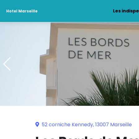
Les indisp
Hotel Marseille
52 corniche Kennedy, 13007 Marseille