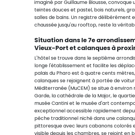
imaginé par Guillaume Biousse, convoque 
teintes douces et pastel, bois naturels, gr
salles de bains. Un registre délibérément 
chaussée jusqu'au rooftop, reste la véritab
Situation dans le 7e arrondissem
Vieux-Port et calanques à proxi
L'hôtel se trouve dans le septième arrond
longe l'établissement et facilite les déplac
palais du Pharo est à quatre cents mètres, 
calanques se rejoignent à portée de voiture
Méditerranée (MuCEM) se situe à environ 
Garde, la cathédrale de la Major, le quartier
musée Cantini et le musée d'art contemp
exceptionnel accessible rapidement depuis l
pêche traditionnel niché dans une calanqu
pittoresque avec leurs cabanons colorés et
visible depuis les chambres, se rejoint en 