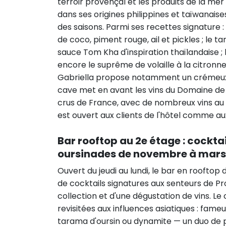
terroir provençal et les produits de la mer
dans ses origines philippines et taïwanais
des saisons. Parmi ses recettes signature :
de coco, piment rouge, ail et pickles ; 
sauce Tom Kha d'inspiration thaïlandaise ; 
encore le suprême de volaille à la citronn
Gabriella propose notamment un crémeux c
cave met en avant les vins du Domaine de F
crus de France, avec de nombreux vins au v
est ouvert aux clients de l'hôtel comme aux
Bar rooftop au 2e étage : cockta
oursinades de novembre à mars
Ouvert du jeudi au lundi, le bar en rooftop
de cocktails signatures aux senteurs de Pr
collection et d'une dégustation de vins. L
revisitées aux influences asiatiques : fame
tarama d'oursin ou dynamite — un duo de 