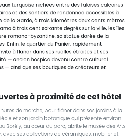
eaux turquoise nichées entre des falaises calcaires
ires et des sentiers de randonnée accessibles à
e de la Garde, à trois kilomètres deux cents mètres
ma à trois cent soixante degrés sur la ville, les îles
ture romano-byzantine, sa statue dorée de la
. Enfin, le quartier du Panier, rapidement
vite à flâner dans ses ruelles étroites et ses
arité — ancien hospice devenu centre culturel
s — ainsi que ses boutiques de créateurs et
uvertes à proximité de cet hôtel
nutes de marche, pour flâner dans ses jardins à la
iècle et son jardin botanique qui présente environ
au Borély, au cœur du parc, abrite le musée des Arts
, avec ses collections de céramiques, mobilier et