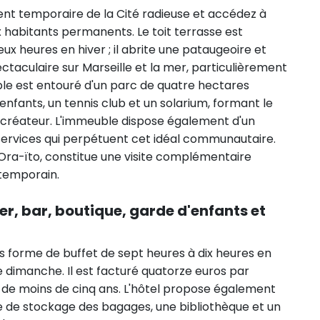
dent temporaire de la Cité radieuse et accédez à
 habitants permanents. Le toit terrasse est
eux heures en hiver ; il abrite une pataugeoire et
taculaire sur Marseille et la mer, particulièrement
ble est entouré d'un parc de quatre hectares
nfants, un tennis club et un solarium, formant le
n créateur. L'immeuble dispose également d'un
 services qui perpétuent cet idéal communautaire.
r Ora-ïto, constitue une visite complémentaire
temporain.
ner, bar, boutique, garde d'enfants et
us forme de buffet de sept heures à dix heures en
e dimanche. Il est facturé quatorze euros par
s de moins de cinq ans. L'hôtel propose également
ce de stockage des bagages, une bibliothèque et un