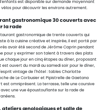
de d'enfants est disponible sur demande moyennant
vélos pour découvrir les environs autrement.
taurant gastronomique 30 couverts avec
r la rade
restaurant gastronomique de trente couverts qui
ste à la cuisine créative et inspirée, il est porté par
 après avoir été second de Jérôme Caprin pendant
ne pour y exprimer son talent à travers des plats
ue chaque jour en cinq étapes au dîner, proposant
t est ouvert du mardi au samedi soir pour le dîner,
esprit vintage de l'hôtel : tables Charlotte
oche de Le Corbusier et Pipistrelle de Gaetana
 est omniprésent. La terrasse, telle une coursive
é avec une vue époustouflante sur la rade de
rranéens.
 ateliers œnologiques et salle de