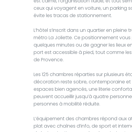
est calme, l’organisation fluide, et tout sem
ceux qui voyagent en voiture, un parking so
évite les tracas de stationnement.
L’hôtel s’inscrit dans un quartier en pleine 
métro La Joliette. Ce positionnement vous 
quelques minutes ou de gagner les lieux em
port est accessible à pied, tout comme les
de Provence.
Les 125 chambres réparties sur plusieurs ét
décoration reste sobre, contemporaine et sa
espaces bien agencés, une literie confort
peuvent accueillir jusqu’à quatre personn
personnes à mobilité réduite.
L’équipement des chambres répond aux att
plat avec chaînes d’info, de sport et intern