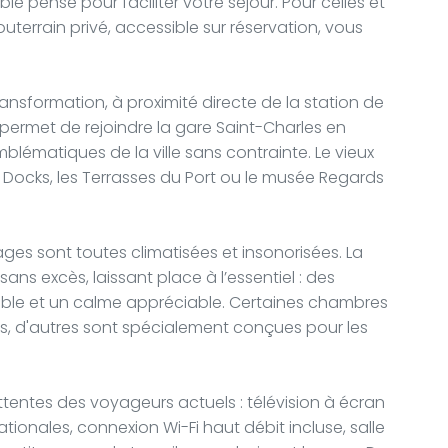
ble pensé pour faciliter votre séjour. Pour celles et
uterrain privé, accessible sur réservation, vous
transformation, à proximité directe de la station de
permet de rejoindre la gare Saint-Charles en
blématiques de la ville sans contrainte. Le vieux
 Docks, les Terrasses du Port ou le musée Regards
ages sont toutes climatisées et insonorisées. La
ns excès, laissant place à l’essentiel : des
able et un calme appréciable. Certaines chambres
es, d'autres sont spécialement conçues pour les
entes des voyageurs actuels : télévision à écran
ationales, connexion Wi-Fi haut débit incluse, salle