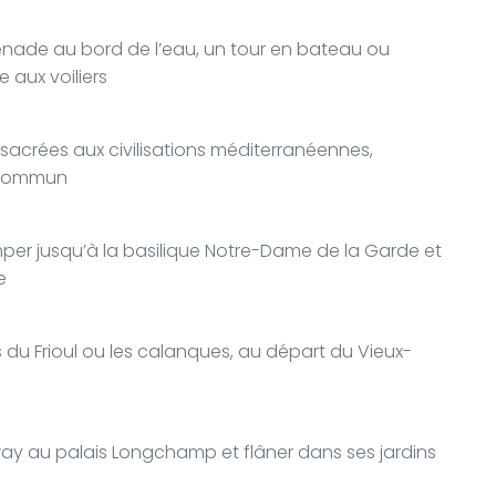
enade au bord de l’eau, un tour en bateau ou
 aux voiliers
nsacrées aux civilisations méditerranéennes,
n commun
mper jusqu’à la basilique Notre-Dame de la Garde et
e
es du Frioul ou les calanques, au départ du Vieux-
ay au palais Longchamp et flâner dans ses jardins