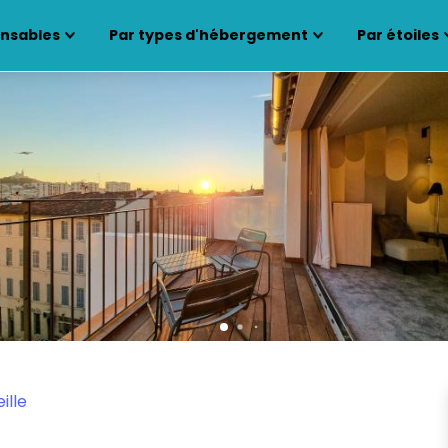
ensables
Par types d'hébergement
Par étoiles
ille