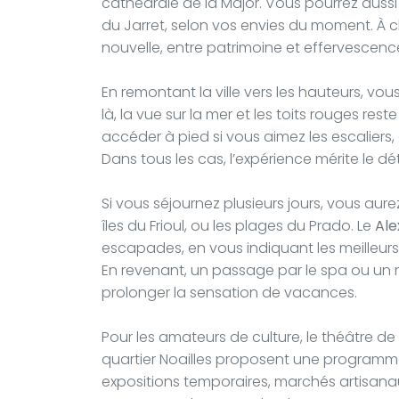
cathédrale de la Major. Vous pourrez auss
du Jarret, selon vos envies du moment. À c
nouvelle, entre patrimoine et effervescenc
En remontant la ville vers les hauteurs, vo
là, la vue sur la mer et les toits rouges re
accéder à pied si vous aimez les escaliers, o
Dans tous les cas, l’expérience mérite le dé
Si vous séjournez plusieurs jours, vous aur
îles du Frioul, ou les plages du Prado. Le
Ale
escapades, en vous indiquant les meilleurs h
En revenant, un passage par le spa ou un 
prolonger la sensation de vacances.
Pour les amateurs de culture, le théâtre de l
quartier Noailles proposent une programmat
expositions temporaires, marchés artisanaux