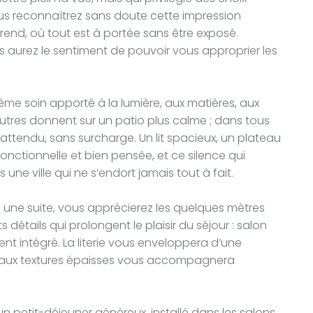
us reconnaîtrez sans doute cette impression
rend, où tout est à portée sans être exposé.
us aurez le sentiment de pouvoir vous approprier les
me soin apporté à la lumière, aux matières, aux
’autres donnent sur un patio plus calme ; dans tous
 attendu, sans surcharge. Un lit spacieux, un plateau
fonctionnelle et bien pensée, et ce silence qui
e ville qui ne s’endort jamais tout à fait.
une suite, vous apprécierez les quelques mètres
 détails qui prolongent le plaisir du séjour : salon
nt intégré. La literie vous enveloppera d’une
in aux textures épaisses vous accompagnera
un petit-déjeuner généreux, installé dans les salons