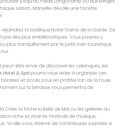
i pousser jusqu’au Palais Longchamp ou aux berges
haque saison, Marseille dévoile une facette
e.
us rejoindrez la basilique Notre-Dame de la Garde. De
ste l’une des plus emblématiques. Vous pourrez y
u plus tranquillement par le petit train touristique.
tour.
ez peut-être envie de découvrir les calanques, les
x Hotel & Spa
pourra vous aider à organiser ces
oraires et accès pour en profiter loin de la foule.
moment sur la terrasse vous permettra de
a Criée, la Friche la Belle de Mai ou les galeries du
ion riche et vivante. Festivals de musique,
 : la ville vous réserve de nombreuses surprises si