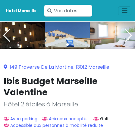
Saisissez
Hotel Marseille
vos
dates
149 Traverse De La Martine, 13012 Marseille
Ibis Budget Marseille
Valentine
Hôtel 2 étoiles à Marseille
Avec parking
Animaux acceptés
Golf
Accessible aux personnes à mobilité réduite