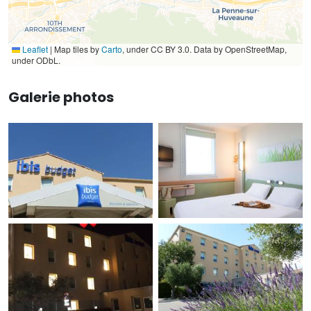
Leaflet
|
Map tiles by
Carto
, under CC BY 3.0. Data by OpenStreetMap,
under ODbL.
Galerie photos