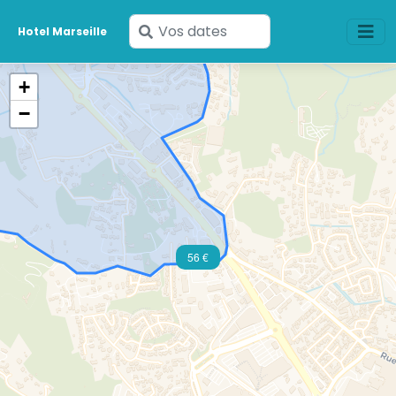
Saisissez
Hotel Marseille
vos
dates
+
−
56 €