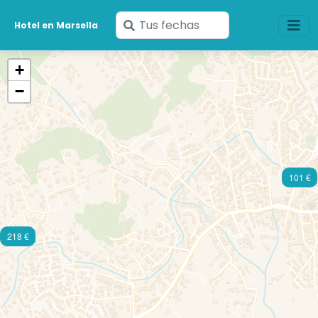
Ingresa
Hotel en Marsella
tus
fechas
+
−
101 €
218 €