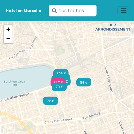
Ingresa
Hotel en Marsella
tus
fechas
+
−
147 €
108 €
93 €
93 €
103 €
84 €
117 €
79 €
72 €