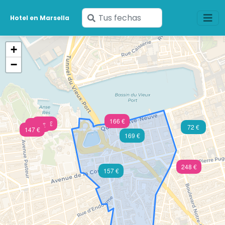
Ingresa
Hotel en Marsella
tus
fechas
+
−
166 €
260 €
159 €
72 €
147 €
169 €
248 €
157 €