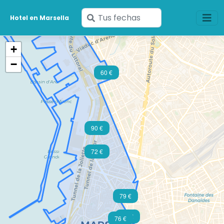
Ingresa
Hotel en Marsella
tus
fechas
+
−
60 €
90 €
72 €
79 €
72 €
76 €