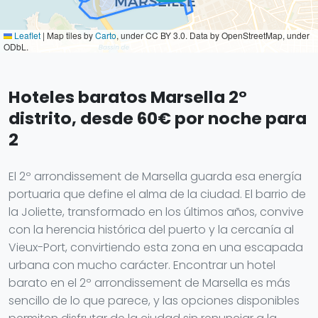
Leaflet
|
Map tiles by
Carto
, under CC BY 3.0. Data by OpenStreetMap, under
ODbL.
Hoteles baratos Marsella 2°
distrito, desde 60€ por noche para
2
El 2º arrondissement de Marsella guarda esa energía
portuaria que define el alma de la ciudad. El barrio de
la Joliette, transformado en los últimos años, convive
con la herencia histórica del puerto y la cercanía al
Vieux-Port, convirtiendo esta zona en una escapada
urbana con mucho carácter. Encontrar un hotel
barato en el 2º arrondissement de Marsella es más
sencillo de lo que parece, y las opciones disponibles