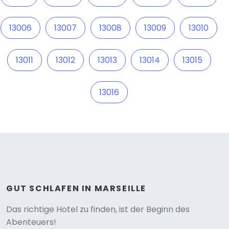
13006
13007
13008
13009
13010
13011
13012
13013
13014
13015
13016
GUT SCHLAFEN IN MARSEILLE
Versione
Das richtige Hotel zu finden, ist der Beginn des
Abenteuers!