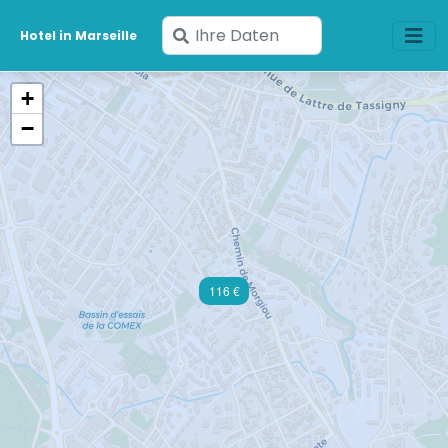
Geben
Hotel in Marseille
Sie
Ihre
+
Daten
−
ein
116 €