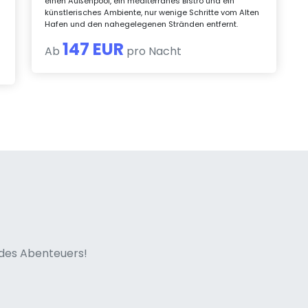
einen Außenpool, ein mediterranes Bistro und ein
künstlerisches Ambiente, nur wenige Schritte vom Alten
Hafen und den nahegelegenen Stränden entfernt.
147 EUR
Ab
pro Nacht
ne italian
n des Abenteuers!