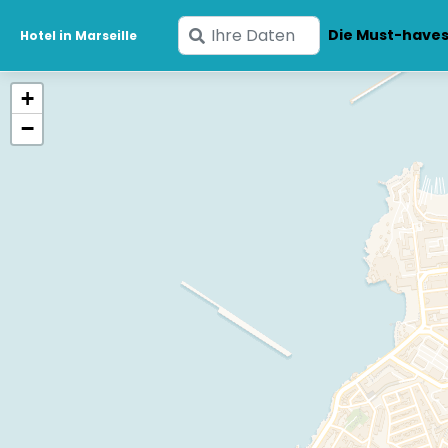
Geben
Die Must-have
Hotel in Marseille
Sie
Ihre
+
Daten
−
ein