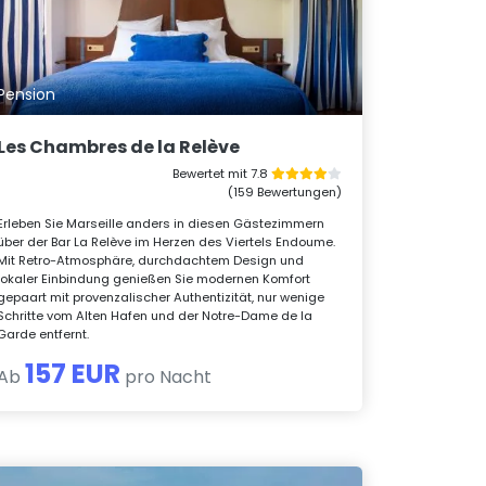
Pension
Les Chambres de la Relève
Bewertet mit 7.8
(159 Bewertungen)
Erleben Sie Marseille anders in diesen Gästezimmern
über der Bar La Relève im Herzen des Viertels Endoume.
Mit Retro-Atmosphäre, durchdachtem Design und
lokaler Einbindung genießen Sie modernen Komfort
gepaart mit provenzalischer Authentizität, nur wenige
Schritte vom Alten Hafen und der Notre-Dame de la
Garde entfernt.
157 EUR
Ab
pro Nacht