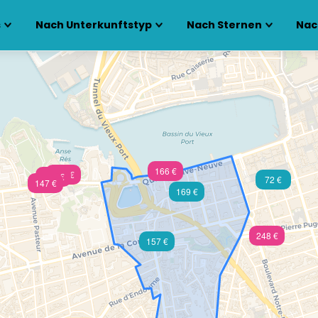
s
Nach Unterkunftstyp
Nach Sternen
Nac
166 €
260 €
159 €
72 €
147 €
169 €
248 €
157 €