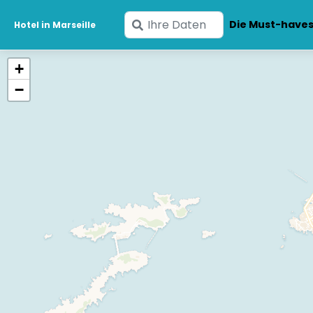
Geben
Die Must-have
Hotel in Marseille
Sie
Ihre
+
Daten
−
ein