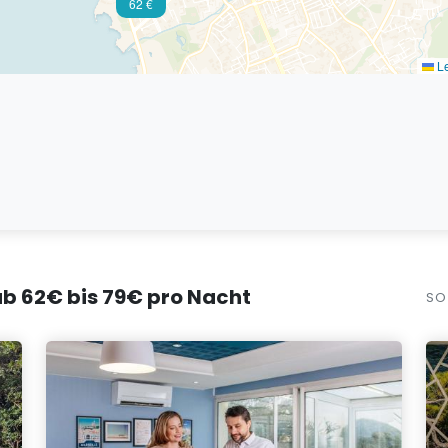
62 €
Le
 ab 62€ bis 79€ pro Nacht
SO