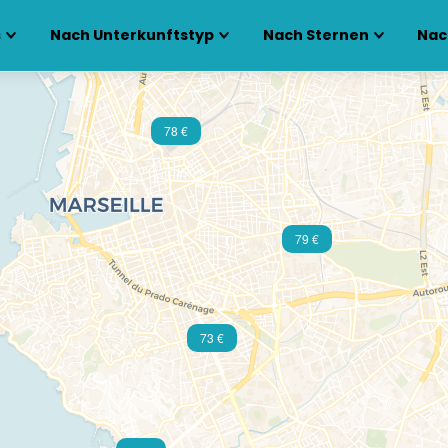
s
Nach Unterkunftstyp
Nach Sternen
Nac
78 €
79 €
73 €