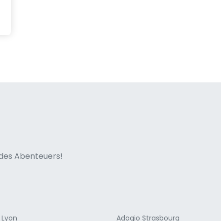
ne italian
n des Abenteuers!
 Lyon
Adagio Strasbourg