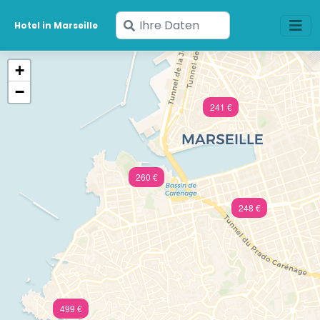
Geben
Hotel in Marseille
Sie
Ihre
+
Daten
−
ein
241 €
260 €
248 €
499 €