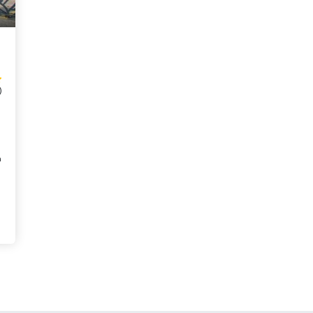
)
s
n