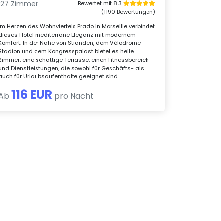
127 Zimmer
Bewertet mit 8.3
(1190 Bewertungen)
Im Herzen des Wohnviertels Prado in Marseille verbindet
dieses Hotel mediterrane Eleganz mit modernem
Komfort. In der Nähe von Stränden, dem Vélodrome-
Stadion und dem Kongresspalast bietet es helle
Zimmer, eine schattige Terrasse, einen Fitnessbereich
und Dienstleistungen, die sowohl für Geschäfts- als
auch für Urlaubsaufenthalte geeignet sind.
116 EUR
Ab
pro Nacht