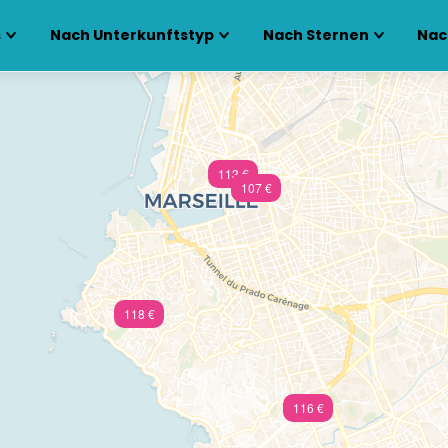
s
Nach Unterkunftstyp
Nach Sternen
Nac
113 €
107 €
118 €
116 €