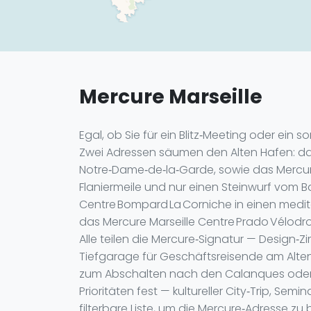
Mercure Marseille
Egal, ob Sie für ein Blitz‑Meeting oder ein
Zwei Adressen säumen den Alten Hafen: das 
Notre‑Dame‑de‑la‑Garde, sowie das Mercur
Flaniermeile und nur einen Steinwurf vom B
Centre Bompard La Corniche in einen medite
das Mercure Marseille Centre Prado Vélodr
Alle teilen die Mercure‑Signatur — Design
Tiefgarage für Geschäftsreisende am Alten
zum Abschalten nach den Calanques oder
Prioritäten fest — kultureller City‑Trip, S
filterbare Liste, um die Mercure‑Adresse zu 