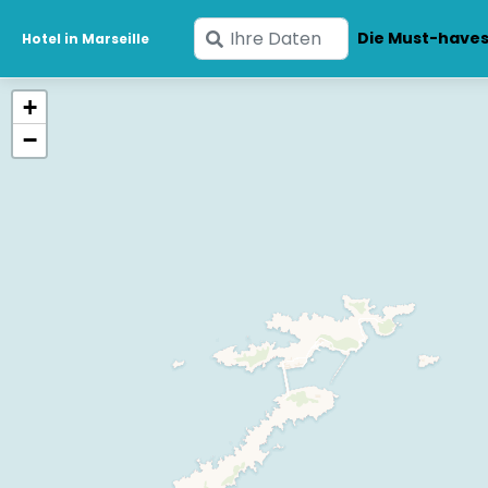
Geben
Die Must-have
Hotel in Marseille
Sie
Ihre
+
Daten
−
ein