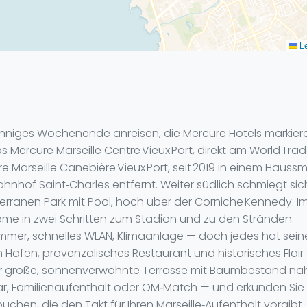
Le
 sonniges Wochenende anreisen, die Mercure Hotels markiere
Mercure Marseille Centre Vieux Port, direkt am World Trade
e Marseille Canebière Vieux Port, seit 2019 in einem Ha
ahnhof Saint‑Charles entfernt. Weiter südlich schmiegt sic
rranen Park mit Pool, hoch über der Corniche Kennedy. Im 
ome in zwei Schritten zum Stadion und zu den Stränden.
‑Zimmer, schnelles WLAN, Klimaanlage — doch jedes hat se
 Hafen, provenzalisches Restaurant und historisches Flair
 große, sonnenverwöhnte Terrasse mit Baumbestand nah
eminar, Familienaufenthalt oder OM‑Match — und erkunden Sie
buchen, die den Takt für Ihren Marseille‑Aufenthalt vorgibt.