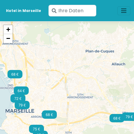
Geben
Hotel in Marseille
Sie
Ihre
+
Daten
−
ein
68 €
64 €
72 €
79 €
68 €
79 €
68 €
75 €