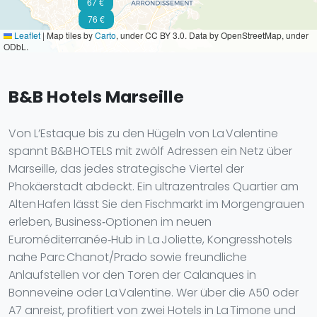
67 €
76 €
Leaflet
|
Map tiles by
Carto
, under CC BY 3.0. Data by OpenStreetMap, under
ODbL.
B&B Hotels Marseille
Von L’Estaque bis zu den Hügeln von La Valentine
spannt B&B HOTELS mit zwölf Adressen ein Netz über
Marseille, das jedes strategische Viertel der
Phokäerstadt abdeckt. Ein ultrazentrales Quartier am
Alten Hafen lässt Sie den Fischmarkt im Morgengrauen
erleben, Business‑Optionen im neuen
Euroméditerranée‑Hub in La Joliette, Kongresshotels
nahe Parc Chanot/Prado sowie freundliche
Anlaufstellen vor den Toren der Calanques in
Bonneveine oder La Valentine. Wer über die A50 oder
A7 anreist, profitiert von zwei Hotels in La Timone und