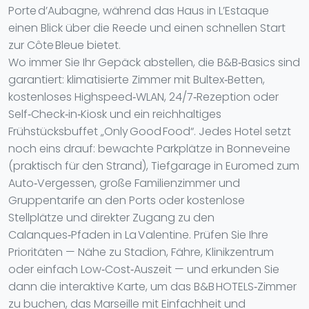
Porte d’Aubagne, während das Haus in L’Estaque
einen Blick über die Reede und einen schnellen Start
zur Côte Bleue bietet.
Wo immer Sie Ihr Gepäck abstellen, die B&B‑Basics sind
garantiert: klimatisierte Zimmer mit Bultex‑Betten,
kostenloses Highspeed‑WLAN, 24/7‑Rezeption oder
Self‑Check‑in‑Kiosk und ein reichhaltiges
Frühstücksbuffet „Only Good Food“. Jedes Hotel setzt
noch eins drauf: bewachte Parkplätze in Bonneveine
(praktisch für den Strand), Tiefgarage in Euromed zum
Auto‑Vergessen, große Familienzimmer und
Gruppentarife an den Ports oder kostenlose
Stellplätze und direkter Zugang zu den
Calanques‑Pfaden in La Valentine. Prüfen Sie Ihre
Prioritäten — Nähe zu Stadion, Fähre, Klinikzentrum
oder einfach Low‑Cost‑Auszeit — und erkunden Sie
dann die interaktive Karte, um das B&B HOTELS‑Zimmer
zu buchen, das Marseille mit Einfachheit und