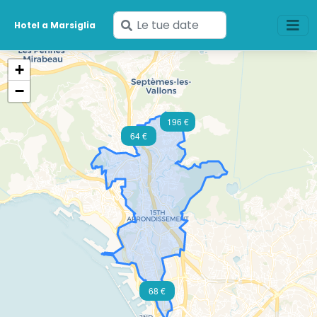
Inserisci
Hotel a Marsiglia
le
tue
+
date
−
196 €
64 €
68 €