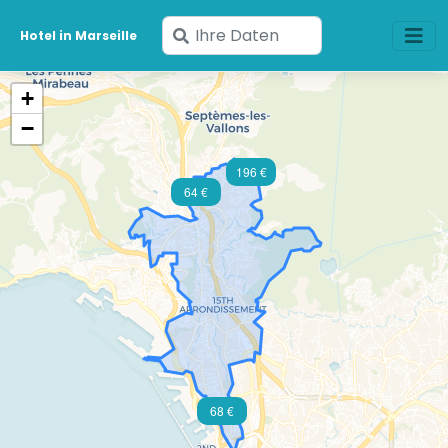
Geben
Hotel in Marseille
Sie
Ihre
+
Daten
−
ein
196 €
64 €
68 €