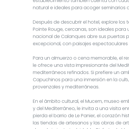
establecimiento también cuenta con cuat
natural e ideales para acoger seminarios o
Después de descubrir el hotel, explore los 
Pointe Rouge, cercanas, son ideales para 
nacional de Calanques abre sus puertas pa
excepcional, con paisajes espectaculares e
Para un almuerzo o cena memorable, el res
le ofrece una vista impresionante del Med
mediterráneos refinados. Si prefiere un am
Capuchinos para una inmersión en la cultu
provenzales y mediterráneas.
En el ámbito cultural, el Mucem, museo em
y del Mediterráneo, le invita a una visita 
pierda el barrio de Le Panier, el corazón hi
las tiendas de artesanos y las obras de a