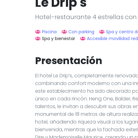
Le Drip's
Hotel-restaurante 4 estrellas con
Piscina
Con parking
Spa y centro d
Spa y bienestar
Accesible movilidad re
Presentación
El hotel Le Drip’s, completamente renovado
combinando confort moderno con una inme
este establecimiento ha sido decorado por u
único en cada rincón. Heng One, Balder, Re
talentos, le invitan a descubrir sus obras 
monumental de 18 metros de altura realiza
hotel, añadiendo riqueza visual a los lugare
bienvenida, mientras que la fachada exteri
Dire y Mademoiselle Maurice, creando un p