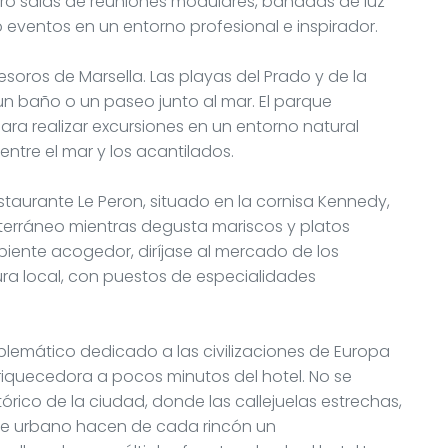
ro salas de reuniones modulares, bañadas de luz
 eventos en un entorno profesional e inspirador.
tesoros de Marsella. Las playas del Prado y de la
un baño o un paseo junto al mar. El parque
ra realizar excursiones en un entorno natural
ntre el mar y los acantilados.
taurante Le Peron, situado en la cornisa Kennedy,
iterráneo mientras degusta mariscos y platos
biente acogedor, diríjase al mercado de los
ra local, con puestos de especialidades
blemático dedicado a las civilizaciones de Europa
enriquecedora a pocos minutos del hotel. No se
stórico de la ciudad, donde las callejuelas estrechas,
rte urbano hacen de cada rincón un