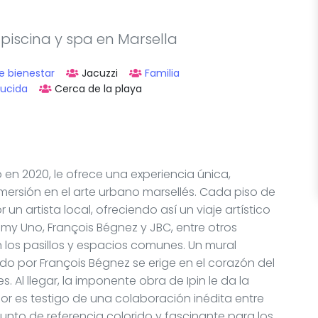
 piscina y spa en Marsella
e bienestar
Jacuzzi
Familia
ducida
Cerca de la playa
 en 2020, le ofrece una experiencia única,
rsión en el arte urbano marsellés. Cada piso de
n artista local, ofreciendo así un viaje artístico
my Uno, François Bégnez y JBC, entre otros
en los pasillos y espacios comunes. Un mural
do por François Bégnez se erige en el corazón del
s. Al llegar, la imponente obra de Ipin le da la
or es testigo de una colaboración inédita entre
unto de referencia colorido y fascinante para los